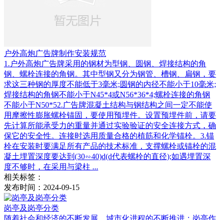
户外高炮广告牌制作安装规范
1.户外高炮广告牌采用的钢材为型钢、圆钢、焊接结构的角
钢、螺栓连接的角钢。其中型钢又分为钢管、槽钢、扁钢，要
求这三种钢的厚度不能低于3毫米;圆钢的内径不能小于10毫米;
焊接结构的角钢不能小于N45*4或N56*36*4;螺栓连接的角钢
不能小于N50*52.广告牌混凝土结构与钢结构之间一定不能使
用摩擦性膨胀螺栓锚固，要使用预埋件。设置预埋件前，请要
先计算所能承受力的重量并通过实验验证的安全连接方式，确
保它的安全性。连接时选用质量合格的植筋和化学锚栓。3.锚
栓在安装时要满足所有产品的技术标准，支撑螺栓或锚栓的混
凝土埋置深度要达到(30∽40)d(d代表螺栓的直径);如遇埋置深
度不够时，在采用与梁柱 ...
相关标签：
发布时间：2024-09-15
岗亭及岗亭分类
随着社会和经济的不断发展，城市化进程的不断推进；岗亭作