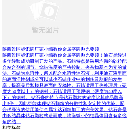
陕西景区标识牌厂家小编教你金属字牌抛光要领
陕西景区标识牌厂家小编教你金属字牌抛光要领！油石是经过
多年经验成功研制开发的产品。石蜡特点是采用均衡的砂粒配
合粘合剂的调节、烧结温度的严格控制、夹杂物基本为零的做
法。石蜡为水溶性，所以配合水溶性油石液，利用油石液里面
的表面活性剂成分可以减少石蜡作业中的划伤及刮痕的发生
率，提高品质和模具表面的安稳性。石蜡适用于热处理后（硬
度为50度以上）的钢材；石蜡适用于预硬钢（硬度为40度以
下）的钢材。 钻石膏的特点是钻石颗粒的浓度比其他品牌高
出3倍，因此更能体现钻石颗粒的分散性和安定性的优势。配
合稀释液的使用能使金属字达到精加工的完美效果。钻石膏是
由多结晶体钻石颗粒构造而成，均衡微小的结晶体因含有多锐
角的结 ...
相关标签：