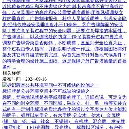
广告牌制作施工方案流程介绍①安装起重车要选好安装位置，
以地质条件稳定和不伤害绿化为准则;起吊高度不宜过高或过
低，以吊装固件的高度和安装需要适度调整;用缆风绳调整立
柱的垂直度，广告制作报价，杜绝人员靠近调整，出现安全隐
患;经纬仪校验安装垂直度小于10毫米。②广告牌牌面的安装
除了要注意吊装过程中的安全问题，还要注意焊接的牢固性，
广告牌设计，以及连接处的防腐工作;吊装提升过程中要注意
调整广告牌骨架是否倾斜，不断调整，直至到安全位置为止，
整个过程由专人指挥，并配以哨子统一作业。③根据图纸将灯
架及其它构件组装安装完成。④首先应有针对当地气候条件下
的科学合理的设计施工图纸。这是保障户外广告塔质量的首要
条件 ...
相关标签：
发布时间：2024-09-16
标识牌是公共环境空间中不可或缺的设施之一
标牌，简单地说就是有字或图案的牌子。详细点说，可定义为
在不同的时空环境、不同区域，采取立、挂、吊、粘等安装方
式的有一定制作标准的质地多样化的通过文字表达方位功能和
的牌子。标牌以材质分，有木质牌(分实木、仿木)、金属牌
(铜、铁、铝、锡、钛金、不锈钢)、有机牌、混合牌、发光牌
(如霓虹灯、LED光源牌，导光牌)。 标牌以区域分，有户外