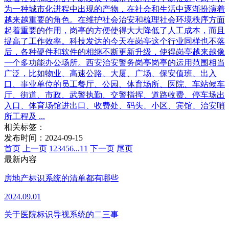
为一种城市化进程中出现的产物，在社会和生活中逐渐扮演着
越来越重要的角色。在维护社会治安和梳理社会环境秩序方面
起着重要的作用，岗亭的方便使得大大降低了人工成本，而且
提高了工作效率。科技发达的今天在岗亭这个行业同样也不落
后，各种硬件和软件的相继不断更新升级，使得岗亭越来越像
一个多功能办公场所。西安治安警务岗亭岗亭的运用范围相当
广泛，比如物业、高速公路、大厦、广场、保安值班、出入
口、事业单位的员工餐厅、公园、体育场所、医院、车站候车
厅、街道、市政、武警执勤、交警指挥、道路收费、停车场出
入口、体育场馆进出口、收费处、码头、小区、宾馆、治安哨
所工程及 ...
相关标签：
发布时间：2024-09-15
首页
上一页
1
2
3
4
5
6
...
11
下一页
尾页
最新内容
房地产标识系统的清单都有哪些
2024.09.01
关于医院标识导视系统的二三事