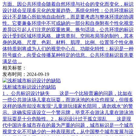
方面。因公共环境会随着自然环境与社会的变化而变化，标识
设计就会呈现多元化的发展趋势。系统化特性：公共环境标识
设计不是随心所欲地自由创作，而是要考虑与整体环境的协调
性。它要兼备环境中不可或缺的一部分和自身附有个性化视觉
差异以引起人们注意的双重效果。换句话说，公共环境的标识
设计受到区域环境风格、建筑类别、空间布局等的制约，其本
身的风格、尺度、色彩、材料、肌理、比例、位置等个性化单
体特质则将成为人们的视觉中心点。功能化特性：标识是一种
符号媒介，向受众传播某种特定的信息。公共环境标识首先要
满足信 ...
相关标签：
发布时间：2024-09-19
浅析城市标识设计的缺陷
1． 公共标识设计缺失 这是一个比较普遍的问题，比如在
一些公共游泳场儿童在玩耍，而游泳池的水位也很深，但很多
这样的场所却没有发现“儿童游玩须家长陪同，请勿戏水”的警
示。这确实应该设立一个警示牌，毕竟不会游泳儿童在游泳池
里玩耍是十分危险性。2．标识设计过于孤立混乱 这是现
代中国许多城市存在的最为严重的问题，城市标识是一个城市
视觉文化不可缺少的一种表现形式，从中国整个城市发展与设