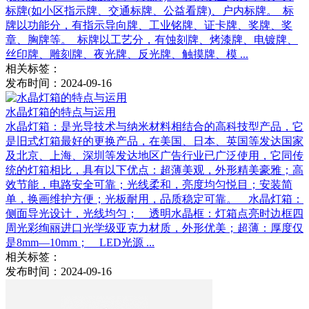
标牌(如小区指示牌、交通标牌、公益看牌)、户内标牌。 标
牌以功能分，有指示导向牌、工业铭牌、证卡牌、奖牌、奖
章、胸牌等。 标牌以工艺分，有蚀刻牌、烤漆牌、电镀牌、
丝印牌、雕刻牌、夜光牌、反光牌、触摸牌、模 ...
相关标签：
发布时间：2024-09-16
水晶灯箱的特点与运用
水晶灯箱：是光导技术与纳米材料相结合的高科技型产品，它
是旧式灯箱最好的更换产品，在美国、日本、英国等发达国家
及北京、上海、深圳等发达地区广告行业已广泛使用，它同传
统的灯箱相比，具有以下优点：超薄美观，外形精美豪雅；高
效节能，电路安全可靠；光线柔和，亮度均匀悦目；安装简
单，换画维护方便；光板耐用，品质稳定可靠。 水晶灯箱：
侧面导光设计，光线均匀； 透明水晶框：灯箱点亮时边框四
周光彩绚丽进口光学级亚克力材质，外形优美；超薄：厚度仅
是8mm―10mm； LED光源 ...
相关标签：
发布时间：2024-09-16