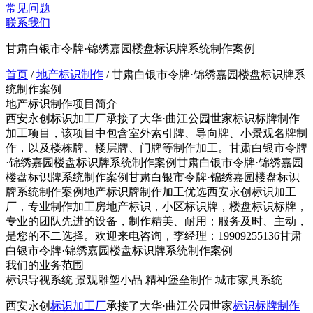
常见问题
联系我们
甘肃白银市令牌·锦绣嘉园楼盘标识牌系统制作案例
首页
/
地产标识制作
/
甘肃白银市令牌·锦绣嘉园楼盘标识牌系
统制作案例
地产标识制作项目简介
西安永创标识加工厂承接了大华·曲江公园世家标识标牌制作
加工项目，该项目中包含室外索引牌、导向牌、小景观名牌制
作，以及楼栋牌、楼层牌、门牌等制作加工。甘肃白银市令牌
·锦绣嘉园楼盘标识牌系统制作案例甘肃白银市令牌·锦绣嘉园
楼盘标识牌系统制作案例甘肃白银市令牌·锦绣嘉园楼盘标识
牌系统制作案例地产标识牌制作加工优选西安永创标识加工
厂，专业制作加工房地产标识，小区标识牌，楼盘标识标牌，
专业的团队先进的设备，制作精美、耐用；服务及时、主动，
是您的不二选择。欢迎来电咨询，李经理：19909255136甘肃
白银市令牌·锦绣嘉园楼盘标识牌系统制作案例
我们的业务范围
标识导视系统
景观雕塑小品
精神堡垒制作
城市家具系统
西安永创
标识加工厂
承接了大华·曲江公园世家
标识标牌制作