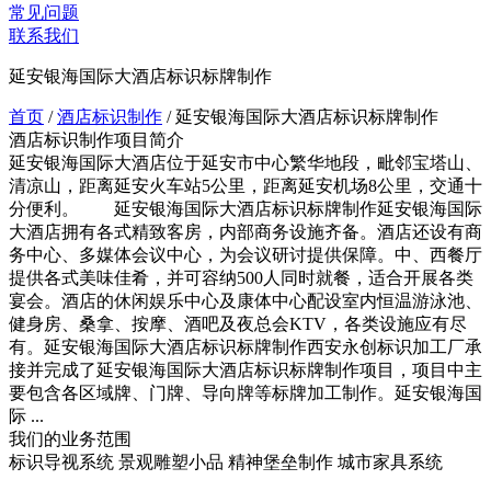
常见问题
联系我们
延安银海国际大酒店标识标牌制作
首页
/
酒店标识制作
/
延安银海国际大酒店标识标牌制作
酒店标识制作项目简介
延安银海国际大酒店位于延安市中心繁华地段，毗邻宝塔山、
清凉山，距离延安火车站5公里，距离延安机场8公里，交通十
分便利。 延安银海国际大酒店标识标牌制作延安银海国际
大酒店拥有各式精致客房，内部商务设施齐备。酒店还设有商
务中心、多媒体会议中心，为会议研讨提供保障。中、西餐厅
提供各式美味佳肴，并可容纳500人同时就餐，适合开展各类
宴会。酒店的休闲娱乐中心及康体中心配设室内恒温游泳池、
健身房、桑拿、按摩、酒吧及夜总会KTV，各类设施应有尽
有。延安银海国际大酒店标识标牌制作西安永创标识加工厂承
接并完成了延安银海国际大酒店标识标牌制作项目，项目中主
要包含各区域牌、门牌、导向牌等标牌加工制作。延安银海国
际 ...
我们的业务范围
标识导视系统
景观雕塑小品
精神堡垒制作
城市家具系统