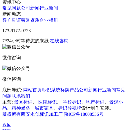
资讯中心
常见问题
公司新闻
行业新闻
新闻动态
客户见证
荣誉资质
企业相册
‭173-9177-9723
7*24小时等待您的来线
在线咨询
微信咨询
微信咨询
底部导航:
网站首页
标识系统
标牌产品
公司新闻
行业新闻
常见
问题
联系我们
主营:
景区标识
、
医院标识
、
学校标识
、
地产标识
、
景观小
品
、
精神堡垒
、
城市家具
、
标识导视牌
设计制作安装。
版权所有西安永创标识加工厂
陕ICP备18008536号
返回