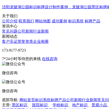
泾阳龙陂湖公园标识标牌设计制作案例，龙陂湖公园景区标牌标识
关于我们
公司介绍
联系我们
网站地图
成功案例
标识系统
标牌产品
资讯中心
常见问题
公司新闻
行业新闻
新闻动态
客户见证
荣誉资质
企业相册
‭173-9177-9723
7*24小时等待您的来线
在线咨询
微信咨询
微信咨询
底部导航:
网站首页
标识系统
标牌产品
公司新闻
行业新闻
常见问
主营:
景区标识
、
医院标识
、
学校标识
、
地产标识
、
景观小品