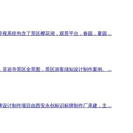
系统包含了景区樱花湖，观景平台，春园，夏园 ...
岩寺景区全景图，景区游客须知设计制作案例。 ...
计制作项目由西安永创标识标牌制作厂承建，主 ...