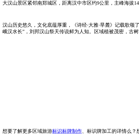
大汉山景区紧邻南郑城区，距离汉中市区约9公里，主峰海拔14
汉山历史悠久，文化底蕴厚重，《诗经·大雅·旱麓》记载歌颂了
峨汉水长”，刘邦汉山祭天传说鲜为人知。区域植被茂密，古
想要了解更多区域旅游
标识标牌制作
、标识牌加工的详情么？