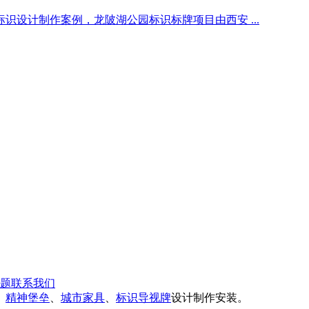
设计制作案例，龙陂湖公园标识标牌项目由西安 ...
题
联系我们
、
精神堡垒
、
城市家具
、
标识导视牌
设计制作安装。