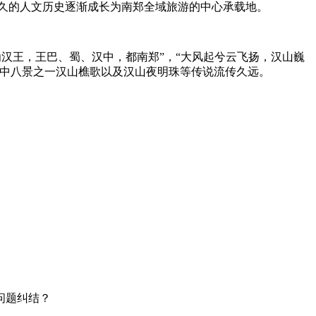
重悠久的人文历史逐渐成长为南郑全域旅游的中心承载地。
为汉王，王巴、蜀、汉中，都南郑”，“大风起兮云飞扬，汉山巍
汉中八景之一汉山樵歌以及汉山夜明珠等传说流传久远。
问题纠结？