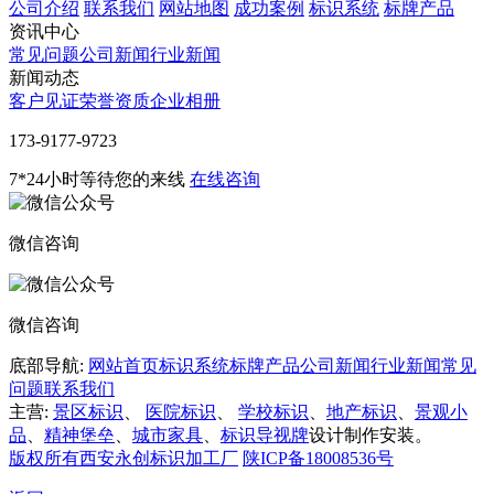
公司介绍
联系我们
网站地图
成功案例
标识系统
标牌产品
资讯中心
常见问题
公司新闻
行业新闻
新闻动态
客户见证
荣誉资质
企业相册
‭173-9177-9723
7*24小时等待您的来线
在线咨询
微信咨询
微信咨询
底部导航:
网站首页
标识系统
标牌产品
公司新闻
行业新闻
常见
问题
联系我们
主营:
景区标识
、
医院标识
、
学校标识
、
地产标识
、
景观小
品
、
精神堡垒
、
城市家具
、
标识导视牌
设计制作安装。
版权所有西安永创标识加工厂
陕ICP备18008536号