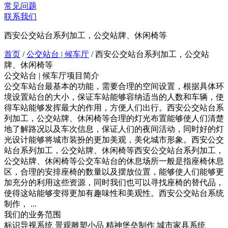
常见问题
联系我们
西安公交站台系列加工，公交站牌、休闲椅等
首页
/
公交站台 | 候车厅
/
西安公交站台系列加工，公交站
牌、休闲椅等
公交站台 | 候车厅项目简介
公交车站台最基本的功能，需要合理的空间设置，根据具体环
境设置站台的大小，保证车站能够容纳适当的人数和车辆，使
得车站能够发挥最大的作用，方便人们出行。西安公交站台系
列加工，公交站牌、休闲椅等合理的灯光布置能够使人们清楚
地了解路况以及车次信息，保证人们的夜间活动，同时好的灯
光设计能够将城市装扮的更加美观，美化城市形象。西安公交
站台系列加工，公交站牌、休闲椅等西安公交站台系列加工，
公交站牌、休闲椅等公交车站台的休息场所一般是指座椅休息
区，合理的安排座椅的数量以及摆放位置，能够使人们能够更
加充分的利用这些资源，同时我们也可以寻找座椅的替代品，
使得这站能够变得更加有趣味性和美观性。西安公交站台系统
制作， ...
我们的业务范围
标识导视系统
景观雕塑小品
精神堡垒制作
城市家具系统