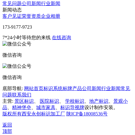
常见问题
公司新闻
行业新闻
新闻动态
客户见证
荣誉资质
企业相册
‭173-9177-9723
7*24小时等待您的来线
在线咨询
微信咨询
微信咨询
底部导航:
网站首页
标识系统
标牌产品
公司新闻
行业新闻
常见
问题
联系我们
主营:
景区标识
、
医院标识
、
学校标识
、
地产标识
、
景观小
品
、
精神堡垒
、
城市家具
、
标识导视牌
设计制作安装。
版权所有西安永创标识加工厂
陕ICP备18008536号
返回
顶部