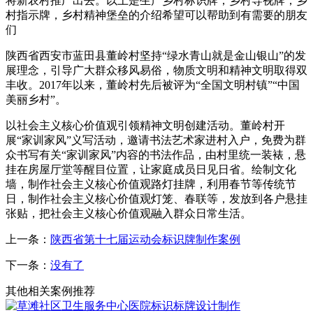
将新农村推广出去。以上是生产乡村标识牌，乡村导视牌，乡
村指示牌，乡村精神堡垒的介绍希望可以帮助到有需要的朋友
们
陕西省西安市蓝田县董岭村坚持“绿水青山就是金山银山”的发
展理念，引导广大群众移风易俗，物质文明和精神文明取得双
丰收。2017年以来，董岭村先后被评为“全国文明村镇”“中国
美丽乡村”。
以社会主义核心价值观引领精神文明创建活动。董岭村开
展“家训家风”义写活动，邀请书法艺术家进村入户，免费为群
众书写有关“家训家风”内容的书法作品，由村里统一装裱，悬
挂在房屋厅堂等醒目位置，让家庭成员日见日省。绘制文化
墙，制作社会主义核心价值观路灯挂牌，利用春节等传统节
日，制作社会主义核心价值观灯笼、春联等，发放到各户悬挂
张贴，把社会主义核心价值观融入群众日常生活。
上一条：
陕西省第十七届运动会标识牌制作案例
下一条：
没有了
其他相关案例推荐