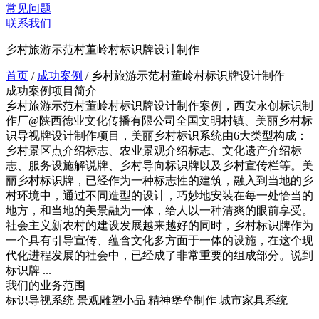
常见问题
联系我们
乡村旅游示范村董岭村标识牌设计制作
首页
/
成功案例
/
乡村旅游示范村董岭村标识牌设计制作
成功案例项目简介
乡村旅游示范村董岭村标识牌设计制作案例，西安永创标识制
作厂@陕西德业文化传播有限公司全国文明村镇、美丽乡村标
识导视牌设计制作项目，美丽乡村标识系统由6大类型构成：
乡村景区点介绍标志、农业景观介绍标志、文化遗产介绍标
志、服务设施解说牌、乡村导向标识牌以及乡村宣传栏等。美
丽乡村标识牌，已经作为一种标志性的建筑，融入到当地的乡
村环境中，通过不同造型的设计，巧妙地安装在每一处恰当的
地方，和当地的美景融为一体，给人以一种清爽的眼前享受。
社会主义新农村的建设发展越来越好的同时，乡村标识牌作为
一个具有引导宣传、蕴含文化多方面于一体的设施，在这个现
代化进程发展的社会中，已经成了非常重要的组成部分。说到
标识牌 ...
我们的业务范围
标识导视系统
景观雕塑小品
精神堡垒制作
城市家具系统