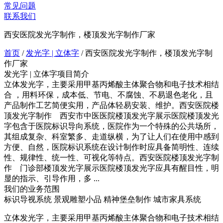
常见问题
联系我们
西安医院发光字制作，楼顶发光字制作厂家
首页
/
发光字 | 立体字
/
西安医院发光字制作，楼顶发光字制
作厂家
发光字 | 立体字项目简介
立体发光字，主要采用甲基丙烯酸主体聚合物和电子技术相结
合 ，用料环保，成本低、节电、不腐蚀、不易退色老化，且
产品制作工艺简便实用，产品体轻易安装、维护。西安医院楼
顶发光字制作 西安市中医医院楼顶发光字展示医院楼顶发光
字包含于医院标识导向系统，医院作为一个特殊的公共场所，
其组成复杂、科室繁多、走道纵横，为了让人们在使用中感到
方便、自然，医院标识系统在设计制作时应具备简明性、连续
性、规律性、统一性、可视化等特点。西安医院楼顶发光字制
作 门诊部楼顶发光字展示医院楼顶发光字应具有醒目性，明
显的指示、引导作用，多 ...
我们的业务范围
标识导视系统
景观雕塑小品
精神堡垒制作
城市家具系统
立体发光字，主要采用甲基丙烯酸主体聚合物和电子技术相结