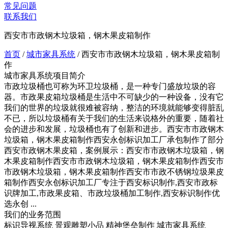
常见问题
联系我们
西安市市政钢木垃圾箱，钢木果皮箱制作
首页
/
城市家具系统
/
西安市市政钢木垃圾箱，钢木果皮箱制
作
城市家具系统项目简介
市政垃圾桶也可称为环卫垃圾桶，是一种专门盛放垃圾的容
器。市政果皮箱垃圾桶是生活中不可缺少的一种设备，没有它
我们的世界的垃圾就很难被容纳，整洁的环境就能够变得脏乱
不已，所以垃圾桶有关于我们的生活来说格外的重要，随着社
会的进步和发展，垃圾桶也有了创新和进步。西安市市政钢木
垃圾箱，钢木果皮箱制作西安永创标识加工厂承包制作了部分
西安市政钢木果皮箱，案例展示：西安市市政钢木垃圾箱，钢
木果皮箱制作西安市市政钢木垃圾箱，钢木果皮箱制作西安市
市政钢木垃圾箱，钢木果皮箱制作西安市市政不锈钢垃圾果皮
箱制作西安永创标识加工厂专注于西安标识制作,西安市政标
识牌加工,市政果皮箱、市政垃圾桶加工制作,西安标识制作优
选永创 ...
我们的业务范围
标识导视系统
景观雕塑小品
精神堡垒制作
城市家具系统