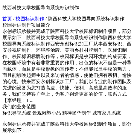
陕西科技大学校园导向系统标识制作
首页
/
校园标识制作
/
陕西科技大学校园导向系统标识制作
校园标识制作项目简介
永创标识承接并完成了陕西科技大学校园标识制作项目，部分
展示如下：陕西科技大学校园导向系统标识制作陕西科技大学
校园导向系统标识制作西安永创标识加工厂从事西安标识、西
安导视牌制作、环境整治牌、美丽乡村村牌制作、医标识制
作、校园标识标牌制作等，校园标识是校园环境的构成要素，
在校园环境中有着非常重要的作用，出色的标识不但是一种导
向载体，而且是学校形象的宣传者；不但能张显学校的魅力，
而且能够唤起师生以及来访者的情感，使他们拥有亲切、愉快
的心境。快来西安永创标识加工厂，我们以专业的制作团队及
先进的设备为您打造高速、快捷、便利、高质量高效率的服
务，我们坚持客户至上，为客户创造更高的价值，联系方式
【李经理：1 ...
我们的业务范围
标识导视系统
景观雕塑小品
精神堡垒制作
城市家具系统
永创标识承接并完成了陕西科技大学校园标识制作项目，部分
展示如下：