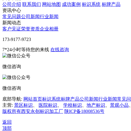
公司介绍
联系我们
网站地图
成功案例
标识系统
标牌产品
资讯中心
常见问题
公司新闻
行业新闻
新闻动态
客户见证
荣誉资质
企业相册
‭173-9177-9723
7*24小时等待您的来线
在线咨询
微信咨询
微信咨询
底部导航:
网站首页
标识系统
标牌产品
公司新闻
行业新闻
常见问
主营:
景区标识
、
医院标识
、
学校标识
、
地产标识
、
景观小品
版权所有西安永创标识加工厂
陕ICP备18008536号
返回
顶部