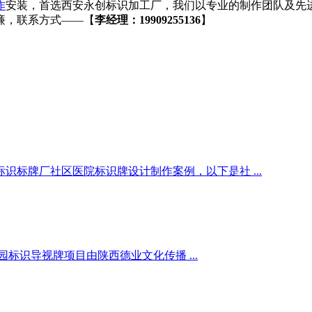
作
安装，首选西安永创标识加工厂，我们以专业的制作团队及先
廉，联系方式——【
李经理：19909255136
】
标牌厂社区医院标识牌设计制作案例，以下是社 ...
识导视牌项目由陕西德业文化传播 ...