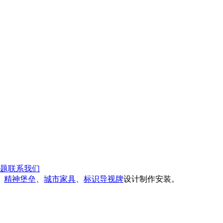
题
联系我们
、
精神堡垒
、
城市家具
、
标识导视牌
设计制作安装。