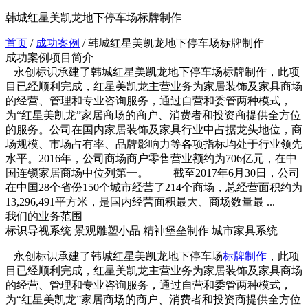
韩城红星美凯龙地下停车场标牌制作
首页
/
成功案例
/
韩城红星美凯龙地下停车场标牌制作
成功案例项目简介
永创标识承建了韩城红星美凯龙地下停车场标牌制作，此项
目已经顺利完成，红星美凯龙主营业务为家居装饰及家具商场
的经营、管理和专业咨询服务，通过自营和委管两种模式，
为“红星美凯龙”家居商场的商户、消费者和投资商提供全方位
的服务。公司在国内家居装饰及家具行业中占据龙头地位，商
场规模、市场占有率、品牌影响力等各项指标均处于行业领先
水平。2016年，公司商场商户零售营业额约为706亿元，在中
国连锁家居商场中位列第一。 截至2017年6月30日，公司
在中国28个省份150个城市经营了214个商场，总经营面积约为
13,296,491平方米，是国内经营面积最大、商场数量最 ...
我们的业务范围
标识导视系统
景观雕塑小品
精神堡垒制作
城市家具系统
永创标识承建了韩城红星美凯龙地下停车场
标牌制作
，此项
目已经顺利完成，红星美凯龙主营业务为家居装饰及家具商场
的经营、管理和专业咨询服务，通过自营和委管两种模式，
为“红星美凯龙”家居商场的商户、消费者和投资商提供全方位