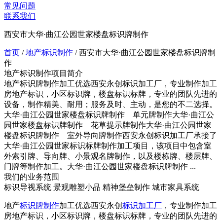
常见问题
联系我们
西安市大华·曲江公园世家楼盘标识牌制作
首页
/
地产标识制作
/
西安市大华·曲江公园世家楼盘标识牌制
作
地产标识制作项目简介
地产标识牌制作加工优选西安永创标识加工厂，专业制作加工
房地产标识，小区标识牌，楼盘标识标牌，专业的团队先进的
设备，制作精美、耐用；服务及时、主动，是您的不二选择。
大华·曲江公园世家楼盘标识牌制作 单元牌制作大华·曲江公
园世家楼盘标识牌制作 花草提示牌制作大华·曲江公园世家
楼盘标识牌制作 室外导向牌制作西安永创标识加工厂承接了
大华·曲江公园世家标识标牌制作加工项目，该项目中包含室
外索引牌、导向牌、小景观名牌制作，以及楼栋牌、楼层牌、
门牌等制作加工。大华·曲江公园世家楼盘标识牌制作 ...
我们的业务范围
标识导视系统
景观雕塑小品
精神堡垒制作
城市家具系统
地产
标识牌制作
加工优选西安永创
标识加工厂
，专业制作加工
房地产标识，小区标识牌，楼盘标识标牌，专业的团队先进的