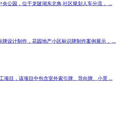
公园，位于龙陂湖东北角,社区规划人车分流， ...
设计制作，花园地产小区标识牌制作案例展示， ...
项目，该项目中包含室外索引牌、导向牌、小景 ...